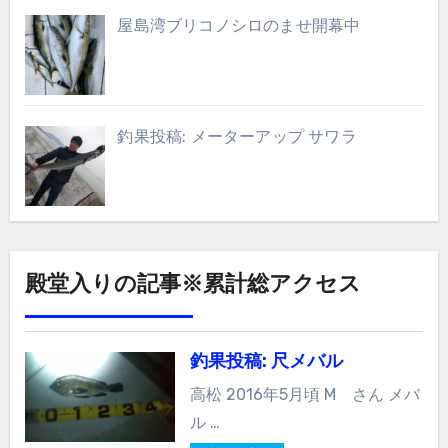
屋島湾ブリコノシロのませ開幕中
釣果投稿: メーターアップ サワラ
殿堂入りの記事※累計総アクセス
釣果投稿: 尺メバル
高松 2016年5月頃 M さん メバ
ル …