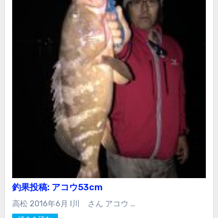
釣果投稿: アコウ53cm
高松 2016年6月 I川 さん アコウ …