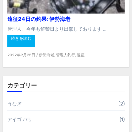
遠征24日の釣果: 伊勢海老
管理人。今年も解禁日より出撃しております …
続きを読む
2022年9月25日
/
伊勢海老
,
管理人釣行
,
遠征
カテゴリー
うなぎ
(2)
アイゴ バリ
(1)