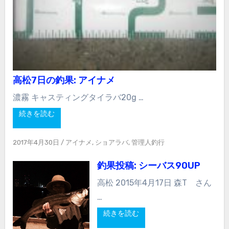
高松7日の釣果: アイナメ
濃霧 キャスティングタイラバ20g …
続きを読む
2017年4月30日
/
アイナメ
,
ショアラバ
,
管理人釣行
釣果投稿: シーバス90UP
高松 2015年4月17日 森T さん
…
続きを読む