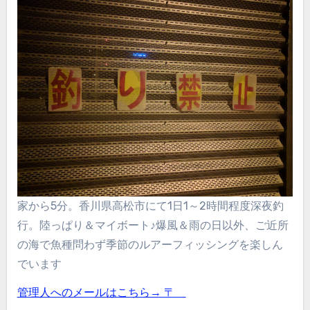
家から5分。香川県高松市にて1日1～2時間程度深夜釣
行。陸っぱり＆マイボート♪爆風＆雨の日以外、ご近所
の海で魚種問わず季節のルアーフィッシングを楽しん
でいます
管理人へのメールはこちら→ 〒