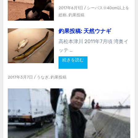
2017年6月1日
/
シーバス※40cm以上を
総称
,
釣果投稿
釣果投稿: 天然ウナギ
高松本津川 2011年7月頃 湾奥イ
ッテ …
続きを読む
2017年3月7日
/
うなぎ
,
釣果投稿