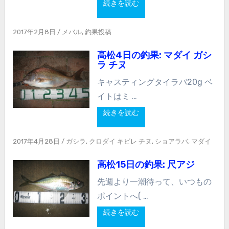
続きを読む
2017年2月8日
/
メバル
,
釣果投稿
高松4日の釣果: マダイ ガシ
ラ チヌ
キャスティングタイラバ20g ベ
イトはミ …
続きを読む
2017年4月28日
/
ガシラ
,
クロダイ キビレ チヌ
,
ショアラバ
,
マダイ
高松15日の釣果: 尺アジ
先週より一潮待って、いつもの
ポイントへ( …
続きを読む