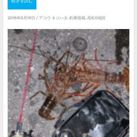
続きを読む
2018年5月19日
/
アコウ キジハタ
,
釣果投稿
,
高松G地区