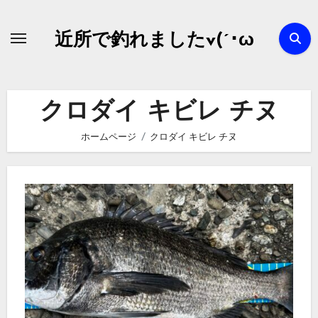
内
容
近所で釣れましたv(´･ω
を
ス
キ
クロダイ キビレ チヌ
ッ
プ
ホームページ
クロダイ キビレ チヌ