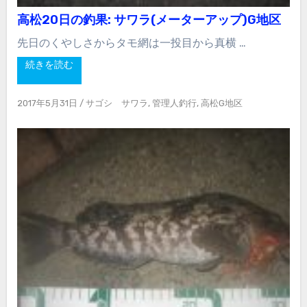
高松20日の釣果: サワラ(メーターアップ)G地区
先日のくやしさからタモ網は一投目から真横 …
続きを読む
2017年5月31日
/
サゴシ サワラ
,
管理人釣行
,
高松G地区