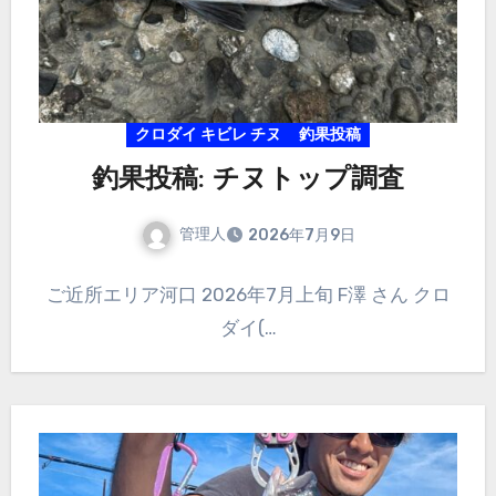
クロダイ キビレ チヌ
釣果投稿
釣果投稿: チヌトップ調査
管理人
2026年7月9日
ご近所エリア河口 2026年7月上旬 F澤 さん クロ
ダイ(…