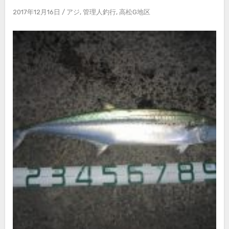
2017年12月16日
/
アジ
,
管理人釣行
,
高松G地区