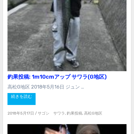
釣果投稿: 1m10cmアップ サワラ(G地区)
高松G地区 2018年5月16日 ジュン …
続きを読む
2018年5月17日
/
サゴシ サワラ
,
釣果投稿
,
高松G地区