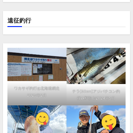
遠征釣行
ワカサギ釣行@北海道網走
テラ(50cm)アジバチコン釣
2025年2月
行@和歌山2024年5月