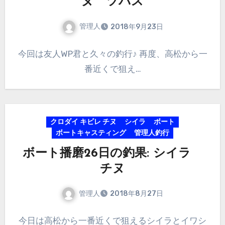
ヌ ツバス
管理人
2018年9月23日
今回は友人WP君と久々の釣行♪ 再度、高松から一
番近くで狙え…
クロダイ キビレ チヌ
シイラ
ボート
ボートキャスティング
管理人釣行
ボート播磨26日の釣果: シイラ
チヌ
管理人
2018年8月27日
今日は高松から一番近くで狙えるシイラとイワシ