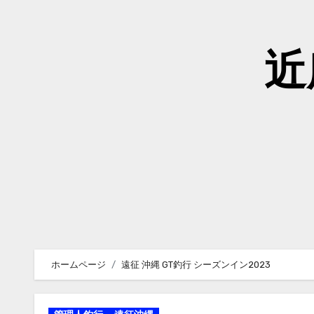
内
容
を
近
ス
キ
ッ
プ
ホームページ
遠征 沖縄 GT釣行 シーズンイン2023