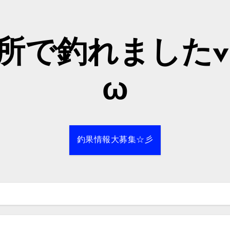
所で釣れましたv(
ω
釣果情報大募集☆彡