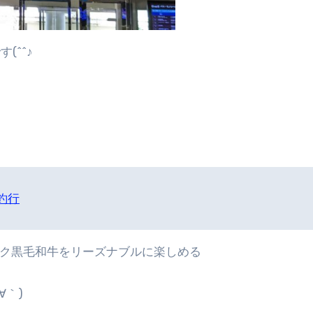
(^^♪
釣行
ンク黒毛和牛をリーズナブルに楽しめる
∀｀)