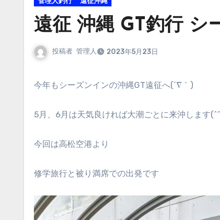
管理人釣行
遠征沖縄
遠征 沖縄 GT釣行 シ
投稿者
管理人
2023年5月23日
今年もシーズンインの沖縄GT遠征へ(´∇｀)
5月、6月は天気良ければ大潮ごとに来沖します(^^
今回は高松空港より
修学旅行と被り満席での出発です