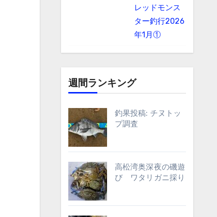
レッドモンス
ター釣行2026
年1月①
週間ランキング
釣果投稿: チヌトッ
プ調査
高松湾奥深夜の磯遊
び ワタリガニ採り