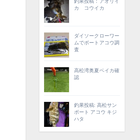
釣果投稿：アオリイ
カ コウイカ
ダイソークローワー
ムでボートアコウ調
査
高松湾奥夏ベイカ確
認
釣果投稿: 高松サン
ポート アコウ キジ
ハタ